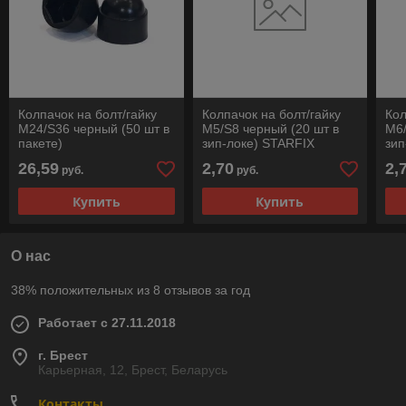
Колпачок на болт/гайку
Колпачок на болт/гайку
Кол
М24/S36 черный (50 шт в
М5/S8 черный (20 шт в
М6/
пакете)
зип-локе) STARFIX
зип
26,59
2,70
2,
руб.
руб.
Купить
Купить
О нас
38% положительных из 8 отзывов за год
Работает с 27.11.2018
г. Брест
Карьерная, 12, Брест, Беларусь
Контакты