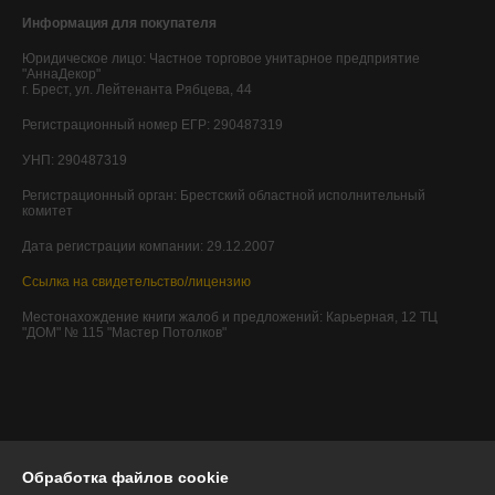
Информация для покупателя
Юридическое лицо:
Частное торговое унитарное предприятие
"АннаДекор"
г. Брест, ул. Лейтенанта Рябцева, 44
Регистрационный номер ЕГР: 290487319
УНП: 290487319
Регистрационный орган: Брестский областной исполнительный
комитет
Дата регистрации компании: 29.12.2007
Ссылка на свидетельство/лицензию
Местонахождение книги жалоб и предложений: Карьерная, 12 ТЦ
"ДОМ" № 115 "Мастер Потолков"
Обработка файлов cookie