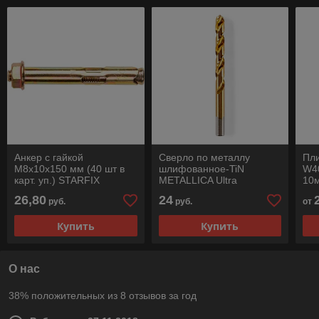
Анкер с гайкой
Сверло по металлу
Пл
М8х10х150 мм (40 шт в
шлифованное-TiN
W4
карт. уп.) STARFIX
METALLICA Ultra
10
10,0х133/87 мм, Р6М5-W-
26,80
24
руб.
руб.
от
заточка, 1 шт
Купить
Купить
О нас
38% положительных из 8 отзывов за год