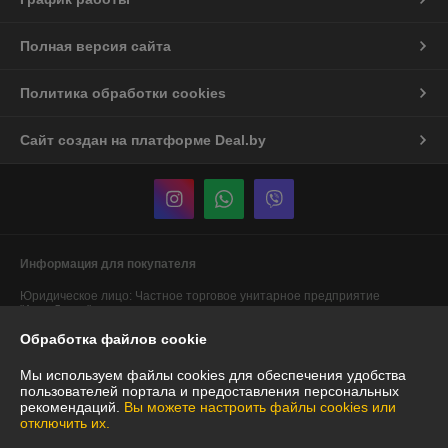
Полная версия сайта
Политика обработки cookies
Сайт создан на платформе Deal.by
Информация для покупателя
Юридическое лицо:
Частное торговое унитарное предприятие
"АннаДекор"
г. Брест, ул. Лейтенанта Рябцева, 44
Обработка файлов cookie
Регистрационный номер ЕГР: 290487319
Мы используем файлы cookies для обеспечения удобства
УНП: 290487319
пользователей портала и предоставления персональных
рекомендаций.
Вы можете настроить файлы cookies или
Регистрационный орган: Брестский областной исполнительный
отключить их.
комитет