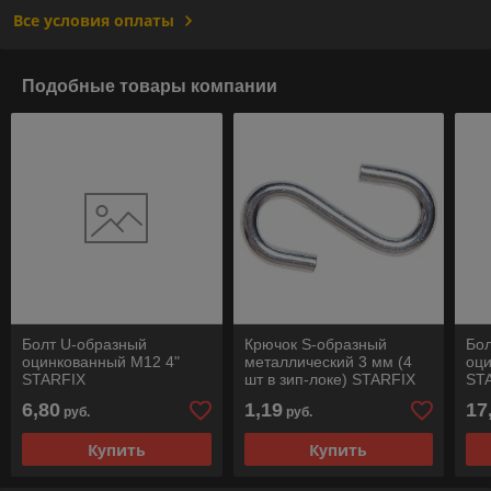
Все условия оплаты
Подобные товары компании
Болт U-образный
Крючок S-образный
Бо
оцинкованный M12 4"
металлический 3 мм (4
оци
STARFIX
шт в зип-локе) STARFIX
ST
6,80
1,19
17
руб.
руб.
Купить
Купить