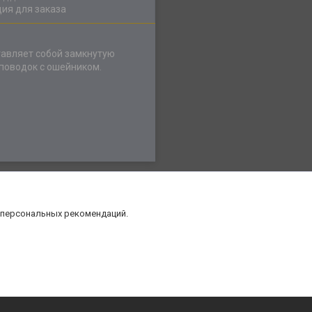
ия для заказа
тавляет собой замкнутую
поводок с ошейником.
 персональных рекомендаций.
нт