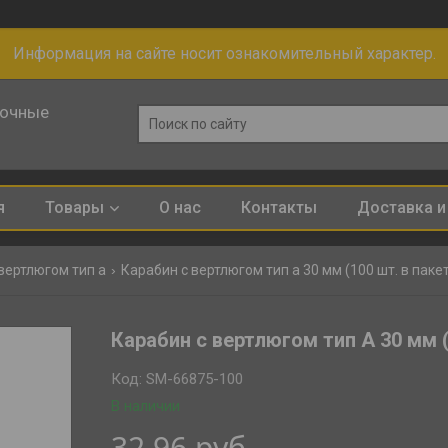
Информация на сайте носит ознакомительный характер.
лочные
я
Товары
О нас
Контакты
Доставка и
вертлюгом тип а
Карабин с вертлюгом тип а 30 мм (100 шт. в пакете
Карабин с вертлюгом тип А 30 мм (
Код:
SM-66875-100
В наличии
32,96
руб.