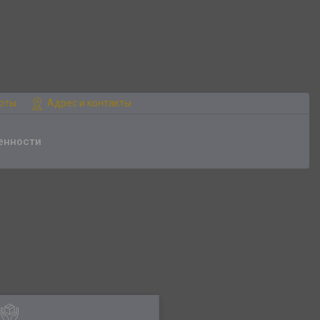
боты
Адрес и контакты
енности