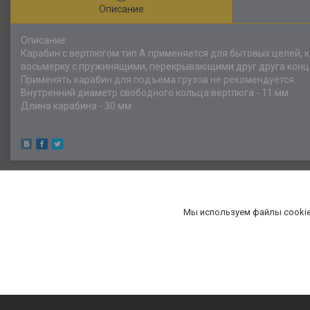
Описание
Описание:
Карабин с вертлюгом тип А применяется для бытовых целей, 
восьмерку с пружинящими, перекрывающими друг друга конца
Применять карабин для подъема грузов не рекомендуется.
Внутренний диаметр свободного кольца вертлюга - 11 мм
Длина карабина - 30 мм
Мы используем файлы cookie
«