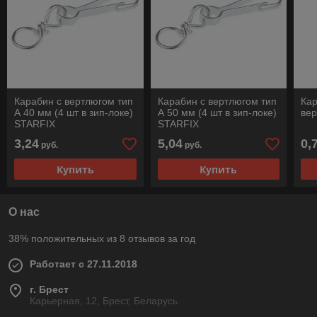
Карабин с вертлюгом тип
Карабин с вертлюгом тип
Кар
А 40 мм (4 шт в зип-локе)
А 50 мм (4 шт в зип-локе)
ве
STARFIX
STARFIX
3,24
5,04
0,
руб.
руб.
Купить
Купить
О нас
38% положительных из 8 отзывов за год
Работает с 27.11.2018
г. Брест
Карьерная, 12, Брест, Беларусь