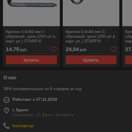
Крючок 4.0х50 мм Г-
Крючок 5.0х40 мм С-
Крю
образный, цинк (250 шт в
образный, цинк (250 шт в
обр
карт. уп.) STARFIX
карт. уп.) STARFIX
кар
14,75
24,54
27
руб.
руб.
Купить
Купить
О нас
38% положительных из 8 отзывов за год
Работает с 27.11.2018
г. Брест
Карьерная, 12, Брест, Беларусь
Контакты