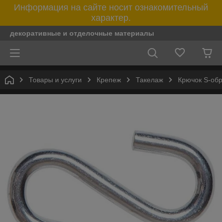
Информация на сайте носит ознакомительный
характер.
декоративные и отделочные материалы
Товары и услуги
Крепеж
Такелаж
Крючок S-об