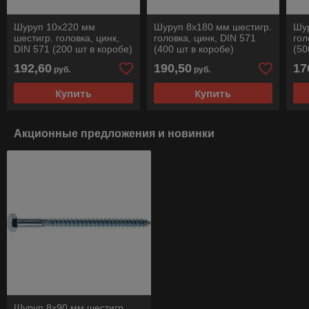
Шуруп 10х220 мм
Шуруп 8х180 мм шестигр.
Шур
шестигр. головка, цинк,
головка, цинк, DIN 571
гол
DIN 571 (200 шт в коробе)
(400 шт в коробе)
(50
STARFIX
STARFIX
ST
192,60
190,50
17
руб.
руб.
Купить
Купить
Акционные предложения и новинки
Шуруп 8х90 мм шестигр.