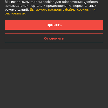
Мы используем файлы cookies для обеспечения удобства
Отзывы о магазине
пользователей портала и предоставления персональных
рекомендаций.
Вы можете настроить файлы cookies или
отключить их.
49 отзывов за всё время
Принять
Покупатель
07.08.2026
Отлично
Отклонить
Александр
20.07.2026
Отлично
Показать все отзывы
О нас
Контакты
Доставка и оплата