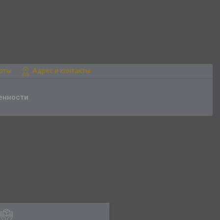
боты
Адрес и контакты
енности