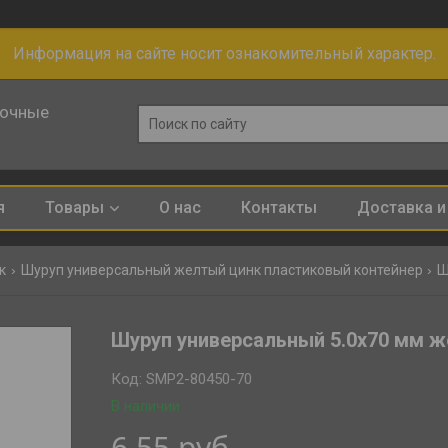
Информация на сайте носит ознакомительный характер.
лочные
я
Товары
О нас
Контакты
Доставка и
к
Шуруп универсальный желтый цинк пластиковый контейнер
Шуруп универсальный 5.0х70 мм же
Код:
SMP2-80450-70
В наличии
6,55
руб.