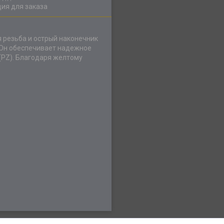
ия для заказа
 резьба и острый наконечник
 Он обеспечивает надежное
(PZ). Благодаря желтому