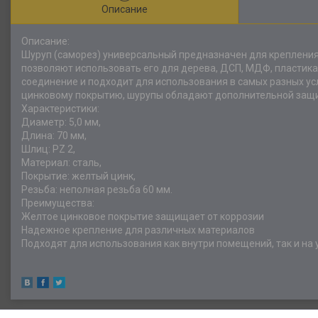
Описание
Описание:
Шуруп (саморез) универсальный предназначен для крепления 
позволяют использовать его для дерева, ДСП, МДФ, пластик
соединение и подходит для использования в самых разных ус
цинковому покрытию, шурупы обладают дополнительной защи
Характеристики:
Диаметр: 5,0 мм,
Длина: 70 мм,
Шлиц: PZ 2,
Материал: сталь,
Покрытие: желтый цинк,
Резьба: неполная резьба 60 мм.
Преимущества:
Желтое цинковое покрытие защищает от коррозии
Надежное крепление для различных материалов
Подходят для использования как внутри помещений, так и на 