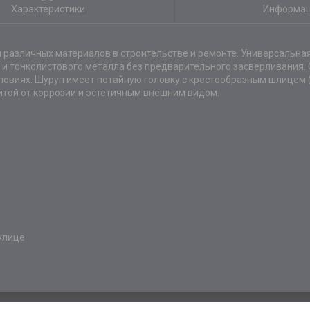
Характеристики
Информац
различных материалов в строительстве и ремонте. Универсальная
а и тонколистового металла без предварительного засверливания.
ловиях. Шуруп имеет потайную головку с крестообразным шлицем 
той от коррозии и эстетичным внешним видом.
улице