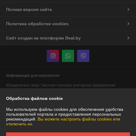
Полная версия сайта
Политика обработки cookies
Сайт создан на платформе Deal.by
Информация для покупателя
Юридическое лицо:
Частное торговое унитарное предприятие
"АннаДекор"
г. Брест, ул. Лейтенанта Рябцева, 44
Обработка файлов cookie
Регистрационный номер ЕГР: 290487319
Мы используем файлы cookies для обеспечения удобства
УНП: 290487319
пользователей портала и предоставления персональных
рекомендаций.
Вы можете настроить файлы cookies или
Регистрационный орган: Брестский областной исполнительный
отключить их.
комитет