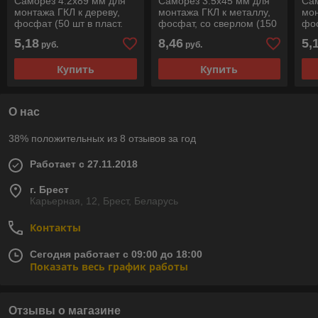
Саморез 4.2х89 мм для
Саморез 3.5х45 мм для
Сам
монтажа ГКЛ к дереву,
монтажа ГКЛ к металлу,
мон
фосфат (50 шт в пласт.
фосфат, со сверлом (150
фос
конт.) STARFIX
шт в пласт. конт.) STARFIX
шт 
5,18
8,46
5,
руб.
руб.
Купить
Купить
О нас
38% положительных из 8 отзывов за год
Работает с 27.11.2018
г. Брест
Карьерная, 12, Брест, Беларусь
Контакты
Сегодня работает с 09:00 до 18:00
Показать весь график работы
Отзывы о магазине