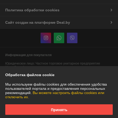
Политика обработки cookies
Сайт создан на платформе Deal.by
Информация для покупателя
Юридическое лицо:
Частное торговое унитарное предприятие
"АннаДекор"
г. Брест, ул. Лейтенанта Рябцева, 44
Обработка файлов cookie
Регистрационный номер ЕГР: 290487319
Мы используем файлы cookies для обеспечения удобства
УНП: 290487319
пользователей портала и предоставления персональных
рекомендаций.
Вы можете настроить файлы cookies или
Регистрационный орган: Брестский областной исполнительный
отключить их.
комитет
Дата регистрации компании: 29.12.2007
Принять
Ссылка на свидетельство/лицензию