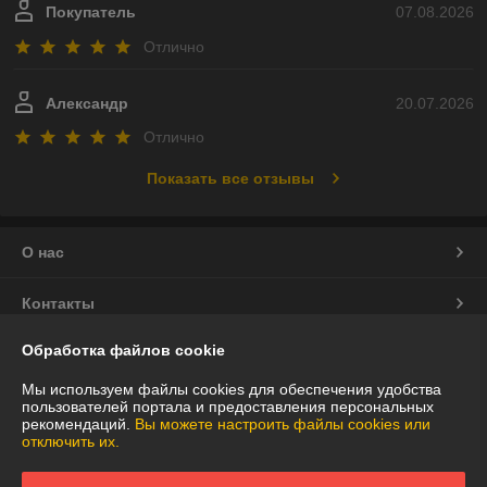
Покупатель
07.08.2026
Отлично
Александр
20.07.2026
Отлично
Показать все отзывы
О нас
Контакты
Обработка файлов cookie
Доставка и оплата
Мы используем файлы cookies для обеспечения удобства
График работы
пользователей портала и предоставления персональных
рекомендаций.
Вы можете настроить файлы cookies или
отключить их.
Полная версия сайта