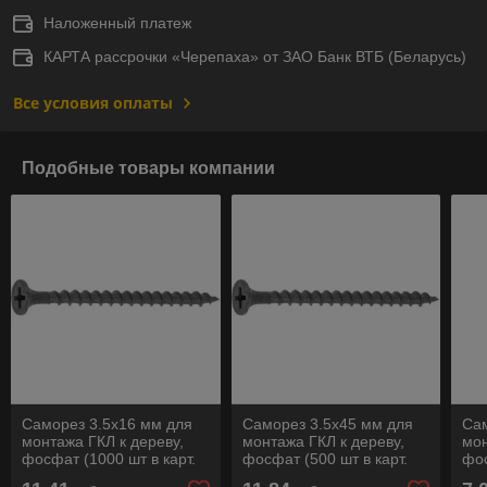
Наложенный платеж
КАРТА рассрочки «Черепаха» от ЗАО Банк ВТБ (Беларусь)
Все условия оплаты
Подобные товары компании
Саморез 3.5х16 мм для
Саморез 3.5х45 мм для
Сам
монтажа ГКЛ к дереву,
монтажа ГКЛ к дереву,
мон
фосфат (1000 шт в карт.
фосфат (500 шт в карт.
фос
уп.) STARFIX
уп.) STARFIX
уп.