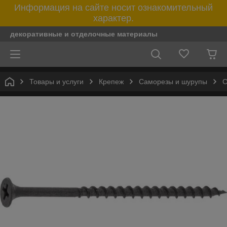
Информация на сайте носит ознакомительный
характер.
декоративные и отделочные материалы
Товары и услуги
Крепеж
Саморезы и шурупы
С