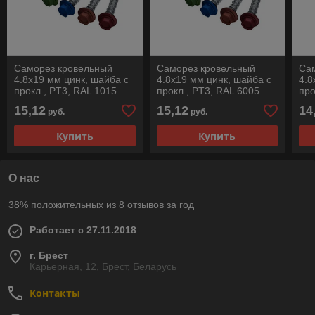
Саморез кровельный
Саморез кровельный
Са
4.8х19 мм цинк, шайба с
4.8х19 мм цинк, шайба с
4.8
прокл., PT3, RAL 1015
прокл., PT3, RAL 6005
про
(100 шт в пласт. конт.)
(100 шт в пласт. конт.)
шт 
15,12
15,12
14
руб.
руб.
STARFIX
STARFIX
Купить
Купить
О нас
38% положительных из 8 отзывов за год
Работает с 27.11.2018
г. Брест
Карьерная, 12, Брест, Беларусь
Контакты