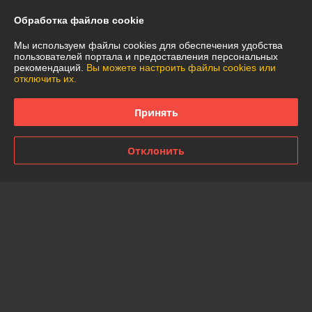
Обработка файлов cookie
Доставка и оплата
Мы используем файлы cookies для обеспечения удобства
График работы
пользователей портала и предоставления персональных
рекомендаций.
Вы можете настроить файлы cookies или
отключить их.
Полная версия сайта
Принять
Политика обработки cookies
Отклонить
Сайт создан на платформе Deal.by
Информация для покупателя
Юридическое лицо:
Частное торговое унитарное предприятие
"АннаДекор"
г. Брест, ул. Лейтенанта Рябцева, 44
Регистрационный номер ЕГР: 290487319