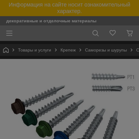
Информация на сайте носит ознакомительный
характер.
декоративные и отделочные материалы
Товары и услуги
Крепеж
Саморезы и шурупы
С