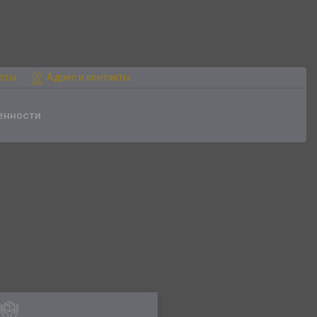
боты
Адрес и контакты
енности