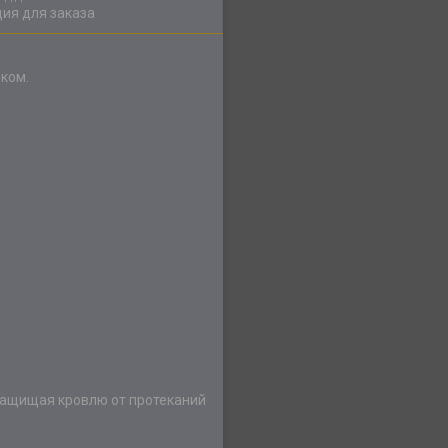
ия для заказа
ком.
защищая кровлю от протеканий