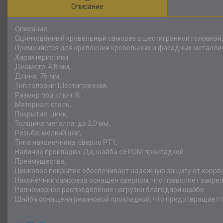
Описание
Описание:
Оцинкованный кровельный саморез с шестигранной головкой,
Применяется для крепления кровельных и фасадных металли
Характеристики:
Диаметр: 4,8 мм,
Длина: 76 мм,
Тип головки: Шестигранная,
Размер под ключ: 8,
Материал: сталь,
Покрытие: цинк,
Толщина металла: до 2,0 мм,
Резьба: мелкий шаг,
Типа наконечника: сверло РТ1,
Наличие прокладки: Да, шайба с EPDM прокладкой
Преимущества:
Цинковое покрытие обеспечивает надежную защиту от корро
Наконечник самореза оснащен сверлом, что позволяет закре
Равномерное распределение нагрузки благодаря шайбе
Шайба оснащена резиновой прокладкой, что предотвращает п