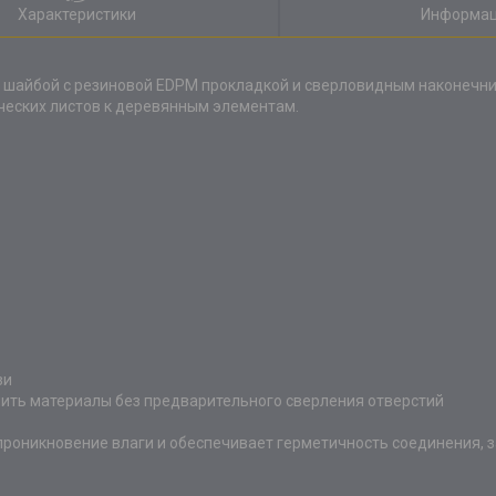
Характеристики
Информац
 шайбой c резиновой EDPM прокладкой и сверловидным наконечни
ческих листов к деревянным элементам.
зи
пить материалы без предварительного сверления отверстий
роникновение влаги и обеспечивает герметичность соединения, 