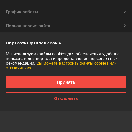
График работы
Полная версия сайта
Политика обработки cookies
Обработка файлов cookie
Сайт создан на платформе Deal.by
Мы используем файлы cookies для обеспечения удобства
пользователей портала и предоставления персональных
рекомендаций.
Вы можете настроить файлы cookies или
отключить их.
Принять
Информация для покупателя
Отклонить
Юридическое лицо:
Частное торговое унитарное предприятие
"АннаДекор"
г. Брест, ул. Лейтенанта Рябцева, 44
Регистрационный номер ЕГР: 290487319
УНП: 290487319