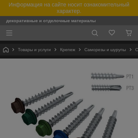
Информация на сайте носит ознакомительный
характер.
декоративные и отделочные материалы
Товары и услуги
Крепеж
Саморезы и шурупы
С