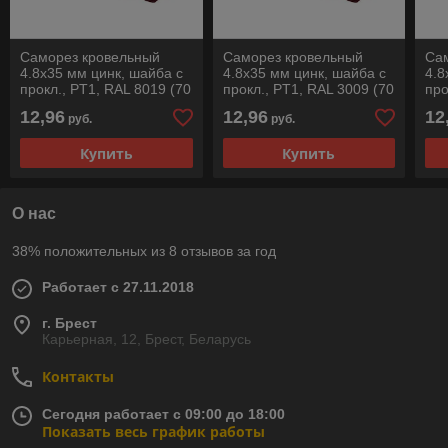
Саморез кровельный
Саморез кровельный
Са
4.8х35 мм цинк, шайба с
4.8х35 мм цинк, шайба с
4.8
прокл., PT1, RAL 8019 (70
прокл., PT1, RAL 3009 (70
про
шт в пласт. конт.) STARFIX
шт в пласт. конт.) STARFIX
шт 
12,96
12,96
12
руб.
руб.
Купить
Купить
О нас
38% положительных из 8 отзывов за год
Работает с 27.11.2018
г. Брест
Карьерная, 12, Брест, Беларусь
Контакты
Сегодня работает с 09:00 до 18:00
Показать весь график работы