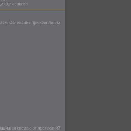
ия для заказа
ком. Основание при креплении
защищая кровлю от протеканий