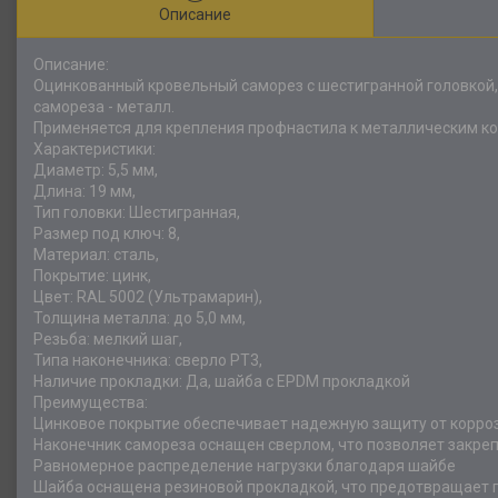
Описание
Описание:
Оцинкованный кровельный саморез с шестигранной головкой,
самореза - металл.
Применяется для крепления профнастила к металлическим ко
Характеристики:
Диаметр: 5,5 мм,
Длина: 19 мм,
Тип головки: Шестигранная,
Размер под ключ: 8,
Материал: сталь,
Покрытие: цинк,
Цвет: RAL 5002 (Ультрамарин),
Толщина металла: до 5,0 мм,
Резьба: мелкий шаг,
Типа наконечника: сверло РТ3,
Наличие прокладки: Да, шайба с EPDM прокладкой
Преимущества:
Цинковое покрытие обеспечивает надежную защиту от корро
Наконечник самореза оснащен сверлом, что позволяет закре
Равномерное распределение нагрузки благодаря шайбе
Шайба оснащена резиновой прокладкой, что предотвращает п