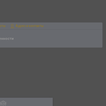
боты
Адрес и контакты
енности