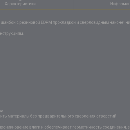
Характеристики
Информац
 шайбой c резиновой EDPM прокладкой и сверловидным наконечни
нструкциям.
зи
пить материалы без предварительного сверления отверстий
роникновение влаги и обеспечивает герметичность соединения, 