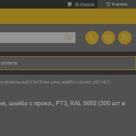
49 отзывов
Корзина
 оплата
Саморез кровельный 5.5х19 мм цинк, шайба с прокл., pt3, ral 5002 (300 шт в карт. уп.) starfix
, шайба с прокл., PT3, RAL 5002 (300 шт в