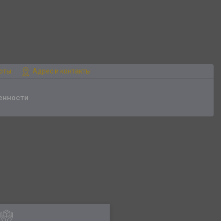
боты
Адрес и контакты
енности