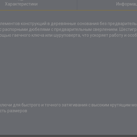
Характеристики
Информац
элементов конструкций в деревянные основания без предварительн
о с распорными дюбелями с предварительным сверлением. Шестигр
щью гаечного ключа или шуруповерта, что ускоряет работу и особ
ключи для быстрого и точного затягивания с высоким крутящим м
ость размеров