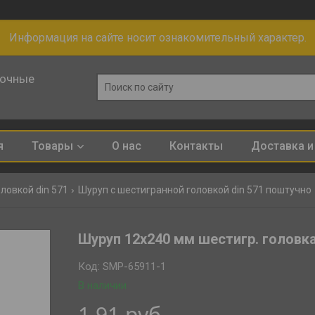
Информация на сайте носит ознакомительный характер.
лочные
я
Товары
О нас
Контакты
Доставка и
ловкой din 571
Шуруп с шестигранной головкой din 571 поштучно
Шуруп 12х240 мм шестигр. головка
Код:
SMP-65911-1
В наличии
1,91
руб.