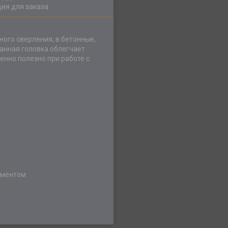
ия для заказа
ого сверления, в бетонные,
анная головка облегчает
енно полезно при работе с
оментом