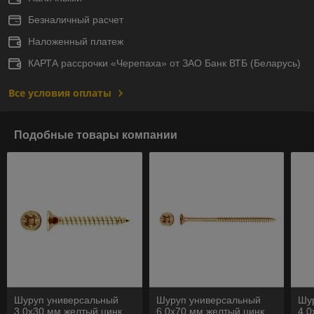
Безналичный расчет
Наложенный платеж
КАРТА рассрочки «Черепаха» от ЗАО Банк ВТБ (Беларусь)
Все условия оплаты
Подобные товары компании
Шуруп универсальный
Шуруп универсальный
Шу
3.0х30 мм желтый цинк
6.0х70 мм желтый цинк
4.0