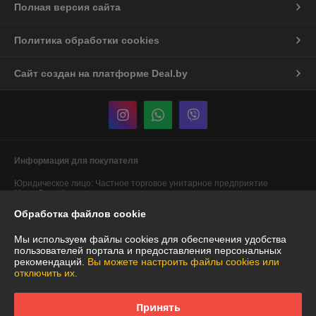
Полная версия сайта
Политика обработки cookies
Сайт создан на платформе Deal.by
Информация для покупателя
Юридическое лицо:
Частное торговое унитарное предприятие
"АннаДекор"
г. Брест, ул. Лейтенанта Рябцева, 44
Обработка файлов cookie
Регистрационный номер ЕГР: 290487319
Мы используем файлы cookies для обеспечения удобства
УНП: 290487319
пользователей портала и предоставления персональных
рекомендаций.
Вы можете настроить файлы cookies или
Регистрационный орган: Брестский областной исполнительный
отключить их.
комитет
Дата регистрации компании: 29.12.2007
Принять