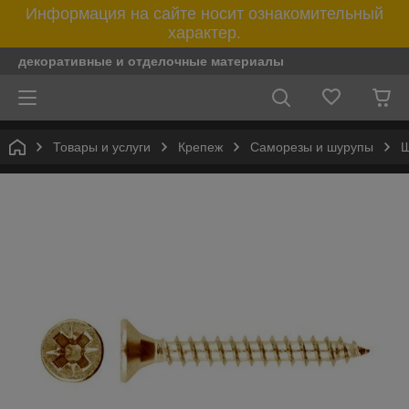
Информация на сайте носит ознакомительный
характер.
декоративные и отделочные материалы
Товары и услуги
Крепеж
Саморезы и шурупы
Ш