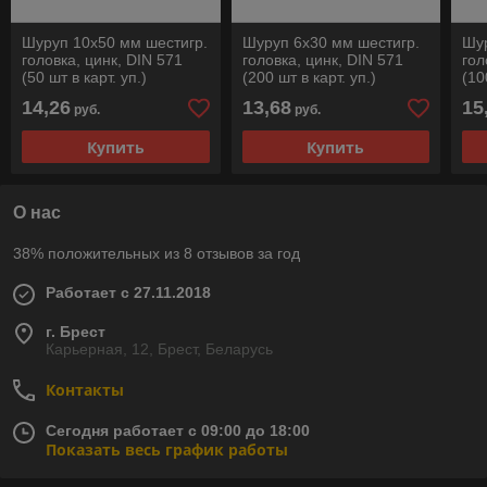
Шуруп 10х50 мм шестигр.
Шуруп 6х30 мм шестигр.
Шур
головка, цинк, DIN 571
головка, цинк, DIN 571
гол
(50 шт в карт. уп.)
(200 шт в карт. уп.)
(10
STARFIX
STARFIX
ST
14,26
13,68
15
руб.
руб.
Купить
Купить
О нас
38% положительных из 8 отзывов за год
Работает с 27.11.2018
г. Брест
Карьерная, 12, Брест, Беларусь
Контакты
Сегодня работает с 09:00 до 18:00
Показать весь график работы