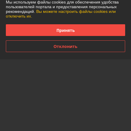
Мы используем файлы cookies для обеспечения удобства
График работы
пользователей портала и предоставления персональных
рекомендаций.
Вы можете настроить файлы cookies или
отключить их.
Полная версия сайта
Принять
Политика обработки cookies
Отклонить
Сайт создан на платформе Deal.by
Информация для покупателя
Юридическое лицо:
Частное торговое унитарное предприятие
"АннаДекор"
г. Брест, ул. Лейтенанта Рябцева, 44
Регистрационный номер ЕГР: 290487319
УНП: 290487319
Регистрационный орган: Брестский областной исполнительный