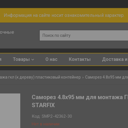
Информация на сайте носит ознакомительный характер.
лочные
я
Товары
О нас
Контакты
Доставка и
ажа гкл (к дереву) пластиковый контейнер
Саморез 4.8х95 мм для монтажа ГК
STARFIX
Код:
SMP2-42362-30
Нет в наличии