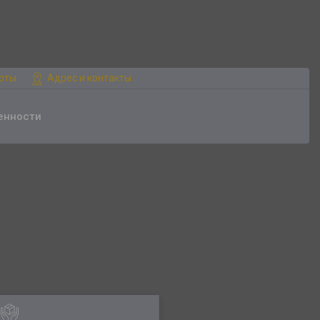
боты
Адрес и контакты
енности