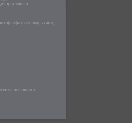
ия для заказа
ли с фосфатным покрытием,
егко зашпаклевать.