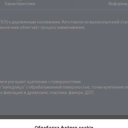
Характеристики
Информац
ГКЛ) к деревянным основаниям. Изготовлен из высокопрочной ста
аконечник облегчает процесс завинчивания.
и и улучшает сцепление с поверхностями
я "заподлицо" с обрабатываемой поверхностью, точки крепления л
 фиксацию в древесине, пластике, фанере, ДСП.
Обработка файлов cookie