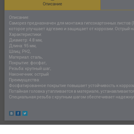
Описание
Описание:
Саморез предназначен для монтажа гипсокартонных листов (
которое улучшает адгезию и защищает от коррозии. Острый н
Характеристики:
Диаметр: 4.8 мм,
Длина: 95 мм,
Шлиц: PН2,
Материал: сталь,
Покрытие: фосфат,
Резьба: крупный шаг,
Наконечник: острый
Преимущества:
Фосфатированное покрытие повышает устойчивость к коррози
Потайная головка утапливается в материале, устанавливаетс
Специальная резьба с крупным шагом обеспечивает надежную