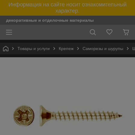
Информация на сайте носит ознакомительный
характер.
декоративные и отделочные материалы
Товары и услуги
Крепеж
Саморезы и шурупы
Ш