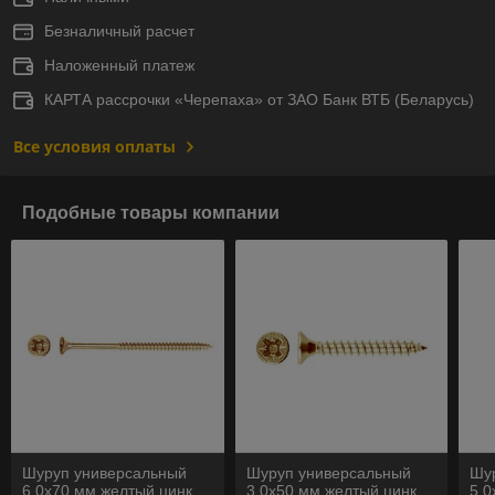
Безналичный расчет
Наложенный платеж
КАРТА рассрочки «Черепаха» от ЗАО Банк ВТБ (Беларусь)
Все условия оплаты
Подобные товары компании
Шуруп универсальный
Шуруп универсальный
Шу
6.0х70 мм желтый цинк
3.0х50 мм желтый цинк
5.0