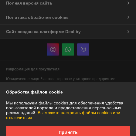
Полная версия сайта
Политика обработки cookies
Сайт создан на платформе Deal.by
Информация для покупателя
Юридическое лицо:
Частное торговое унитарное предприятие
"АннаДекор"
г. Брест, ул. Лейтенанта Рябцева, 44
Обработка файлов cookie
Регистрационный номер ЕГР: 290487319
Мы используем файлы cookies для обеспечения удобства
УНП: 290487319
пользователей портала и предоставления персональных
рекомендаций.
Вы можете настроить файлы cookies или
Регистрационный орган: Брестский областной исполнительный
отключить их.
комитет
Дата регистрации компании: 29.12.2007
Принять