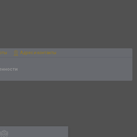
боты
Адрес и контакты
енности