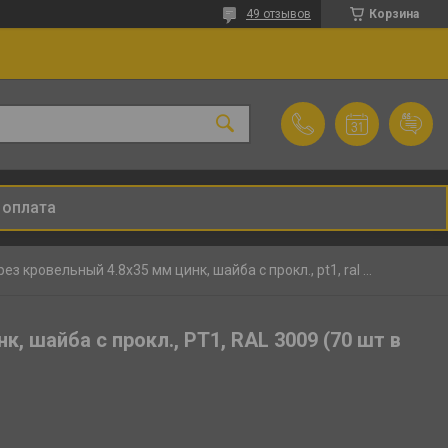
49 отзывов
Корзина
 оплата
Саморез кровельный 4.8х35 мм цинк, шайба с прокл., pt1, ral 3009 (70 шт в пласт. конт.) starfix
, шайба с прокл., PT1, RAL 3009 (70 шт в