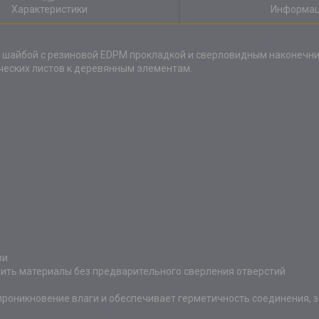
Характеристики
Информац
 шайбой c резиновой EDPM прокладкой и сверловидным наконечни
ческих листов к деревянным элементам.
зи
пить материалы без предварительного сверления отверстий
роникновение влаги и обеспечивает герметичность соединения, 