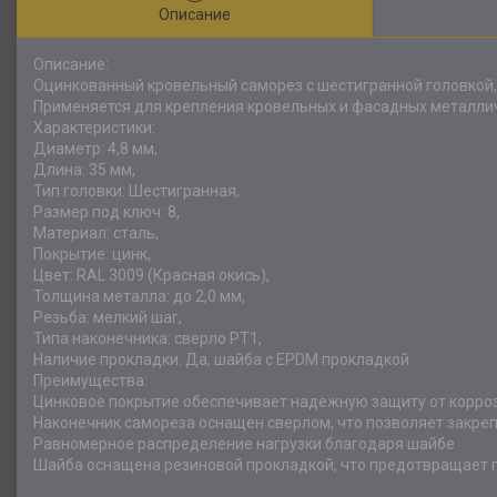
Описание
Описание:
Оцинкованный кровельный саморез с шестигранной головкой,
Применяется для крепления кровельных и фасадных металли
Характеристики:
Диаметр: 4,8 мм,
Длина: 35 мм,
Тип головки: Шестигранная,
Размер под ключ: 8,
Материал: сталь,
Покрытие: цинк,
Цвет: RAL 3009 (Красная окись),
Толщина металла: до 2,0 мм,
Резьба: мелкий шаг,
Типа наконечника: сверло РТ1,
Наличие прокладки: Да, шайба с EPDM прокладкой
Преимущества:
Цинковое покрытие обеспечивает надежную защиту от корро
Наконечник самореза оснащен сверлом, что позволяет закре
Равномерное распределение нагрузки благодаря шайбе
Шайба оснащена резиновой прокладкой, что предотвращает п