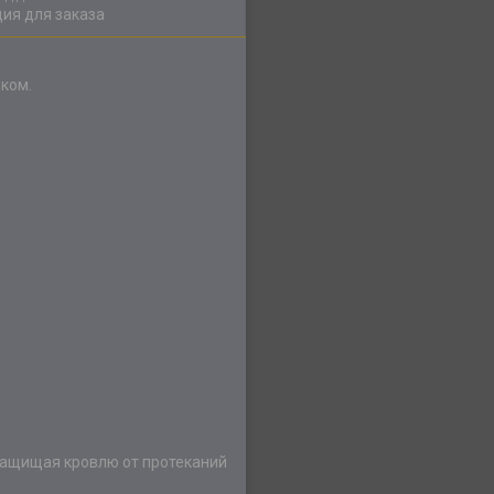
ия для заказа
ком.
защищая кровлю от протеканий