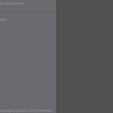
ия для заказа
ком.
защищая кровлю от протеканий