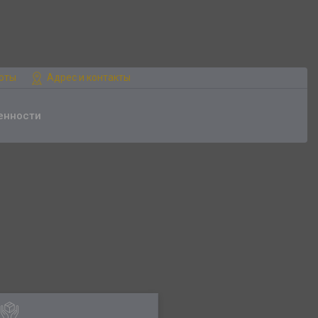
боты
Адрес и контакты
енности