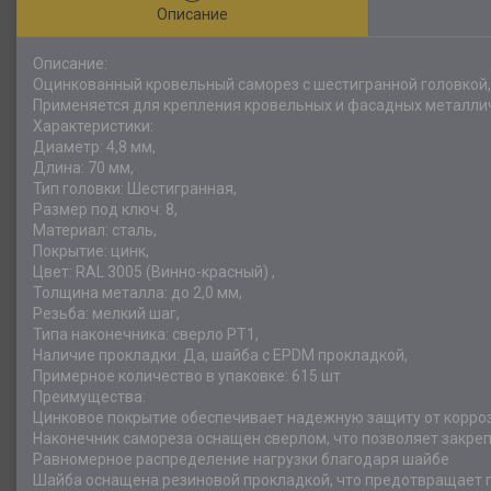
Описание
Описание:
Оцинкованный кровельный саморез с шестигранной головкой,
Применяется для крепления кровельных и фасадных металли
Характеристики:
Диаметр: 4,8 мм,
Длина: 70 мм,
Тип головки: Шестигранная,
Размер под ключ: 8,
Материал: сталь,
Покрытие: цинк,
Цвет: RAL 3005 (Винно-красный) ,
Толщина металла: до 2,0 мм,
Резьба: мелкий шаг,
Типа наконечника: сверло РТ1,
Наличие прокладки: Да, шайба с EPDM прокладкой,
Примерное количество в упаковке: 615 шт
Преимущества:
Цинковое покрытие обеспечивает надежную защиту от корро
Наконечник самореза оснащен сверлом, что позволяет закре
Равномерное распределение нагрузки благодаря шайбе
Шайба оснащена резиновой прокладкой, что предотвращает п