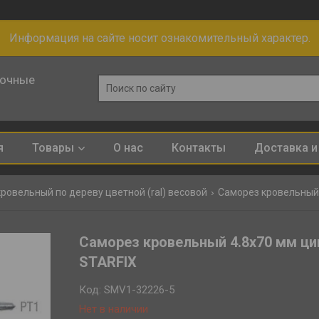
Информация на сайте носит ознакомительный характер.
лочные
я
Товары
О нас
Контакты
Доставка и
ровельный по дереву цветной (ral) весовой
Саморез кровельный 4.
Саморез кровельный 4.8х70 мм цинк
STARFIX
Код:
SMV1-32226-5
Нет в наличии