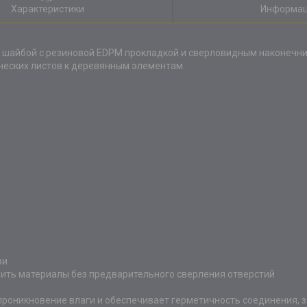
Характеристики
Информац
 шайбой c резиновой EDPM прокладкой и сверловидным наконечни
ческих листов к деревянным элементам.
зи
пить материалы без предварительного сверления отверстий
роникновение влаги и обеспечивает герметичность соединения, 