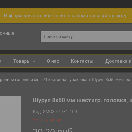
Информация на сайте носит ознакомительный характер.
лочные
я
Товары
О нас
Контакты
Доставка и
ранной головкой din 571 картонная упаковка
Шуруп 8х60 мм шестигр
Шуруп 8х60 мм шестигр. головка, ци
Код:
SMC3-61731-100
Нет в наличии
20,20
руб.