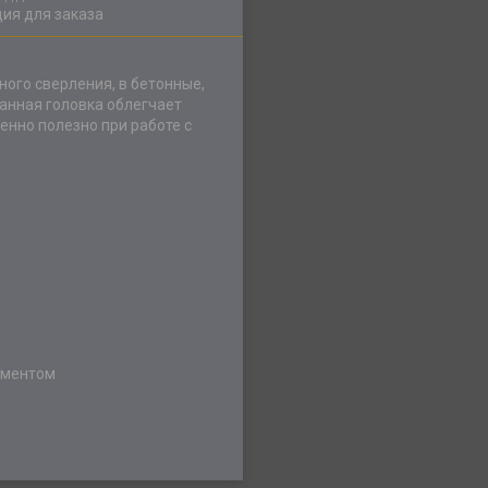
ия для заказа
ого сверления, в бетонные,
анная головка облегчает
енно полезно при работе с
оментом