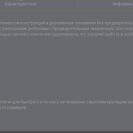
Характеристики
Информац
элементов конструкций в деревянные основания без предварительн
о с распорными дюбелями с предварительным сверлением. Шестигр
щью гаечного ключа или шуруповерта, что ускоряет работу и особ
ключи для быстрого и точного затягивания с высоким крутящим м
ость размеров