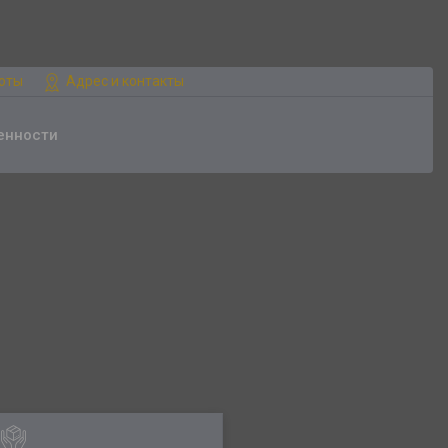
боты
Адрес и контакты
енности