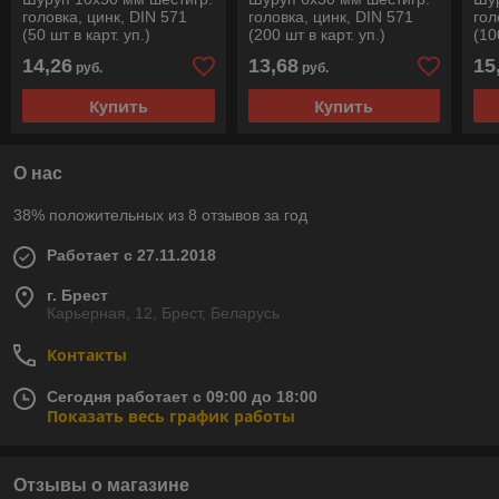
головка, цинк, DIN 571
головка, цинк, DIN 571
гол
(50 шт в карт. уп.)
(200 шт в карт. уп.)
(10
STARFIX
STARFIX
ST
14,26
13,68
15
руб.
руб.
Купить
Купить
О нас
38% положительных из 8 отзывов за год
Работает с 27.11.2018
г. Брест
Карьерная, 12, Брест, Беларусь
Контакты
Сегодня работает с 09:00 до 18:00
Показать весь график работы
Отзывы о магазине