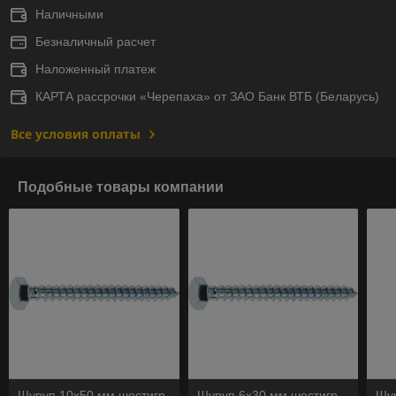
Наличными
Безналичный расчет
Наложенный платеж
КАРТА рассрочки «Черепаха» от ЗАО Банк ВТБ (Беларусь)
Все условия оплаты
Подобные товары компании
Шуруп 10х50 мм шестигр.
Шуруп 6х30 мм шестигр.
Шур