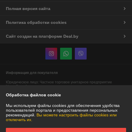
Полная версия сайта
Политика обработки cookies
Сайт создан на платформе Deal.by
Информация для покупателя
Юридическое лицо:
Частное торговое унитарное предприятие
"АннаДекор"
г. Брест, ул. Лейтенанта Рябцева, 44
Обработка файлов cookie
Регистрационный номер ЕГР: 290487319
Мы используем файлы cookies для обеспечения удобства
УНП: 290487319
пользователей портала и предоставления персональных
рекомендаций.
Вы можете настроить файлы cookies или
Регистрационный орган: Брестский областной исполнительный
отключить их.
комитет