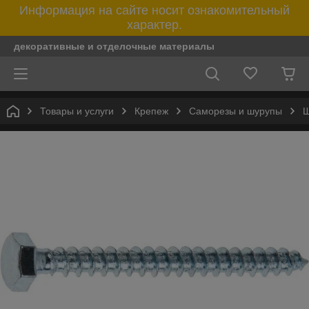
Информация на сайте носит ознакомительный
характер.
декоративные и отделочные материалы
Товары и услуги
Крепеж
Саморезы и шурупы
Ш