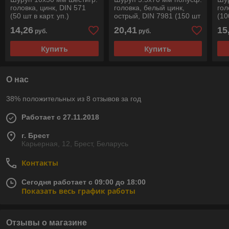
головка, цинк, DIN 571
головка, белый цинк,
гол
(50 шт в карт. уп.)
острый, DIN 7981 (150 шт
(10
STARFIX
в карт. уп.) STARFIX
ST
14,26
20,41
15
руб.
руб.
Купить
Купить
О нас
38% положительных из 8 отзывов за год
Работает с 27.11.2018
г. Брест
Карьерная, 12, Брест, Беларусь
Контакты
Сегодня работает с 09:00 до 18:00
Показать весь график работы
Отзывы о магазине