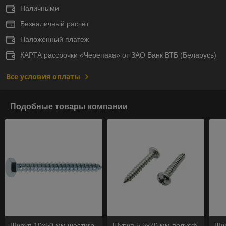
Наличными
Безналичный расчет
Наложенный платеж
КАРТА рассрочки «Черепаха» от ЗАО Банк ВТБ (Беларусь)
Все условия оплаты
Подобные товары компании
Шуруп 10х50 мм шестигр.
Шуруп 5.5х70 мм полусф.
Шур