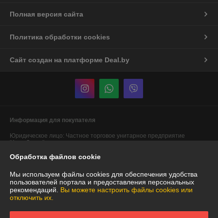
Полная версия сайта
Политика обработки cookies
Сайт создан на платформе Deal.by
Информация для покупателя
Юридическое лицо:
Частное торговое унитарное предприятие
"АннаДекор"
г. Брест, ул. Лейтенанта Рябцева, 44
Обработка файлов cookie
Регистрационный номер ЕГР: 290487319
Мы используем файлы cookies для обеспечения удобства
УНП: 290487319
пользователей портала и предоставления персональных
рекомендаций.
Вы можете настроить файлы cookies или
Регистрационный орган: Брестский областной исполнительный
отключить их.
комитет