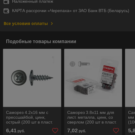
Наложенный платеж
КАРТА рассрочки «Черепаха» от ЗАО Банк ВТБ (Беларусь)
Все условия оплаты
Подобные товары компании
Саморез 4.2х16 мм с
Саморез 3.8х11 мм для
Сам
прессшайбой, цинк,
лист. металла, цинк, со
мм 
острый (200 шт в пласт.
сверлом (200 шт в пласт.
(10
конт.) STARFIX
конт.) STARFIX
ST
6,41
7,02
5,
руб.
руб.