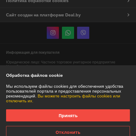
Политика обработки cookies
Сайт создан на платформе Deal.by
Информация для покупателя
Юридическое лицо:
Частное торговое унитарное предприятие
"АннаДекор"
г. Брест, ул. Лейтенанта Рябцева, 44
Обработка файлов cookie
Регистрационный номер ЕГР: 290487319
Мы используем файлы cookies для обеспечения удобства
УНП: 290487319
пользователей портала и предоставления персональных
рекомендаций.
Вы можете настроить файлы cookies или
Регистрационный орган: Брестский областной исполнительный
отключить их.
комитет
Дата регистрации компании: 29.12.2007
Принять
Ссылка на свидетельство/лицензию
Отклонить
Местонахождение книги жалоб и предложений: Карьерная, 12 ТЦ