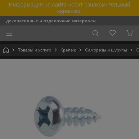
Информация на сайте носит ознакомительный
характер.
декоративные и отделочные материалы
Товары и услуги
Крепеж
Саморезы и шурупы
С