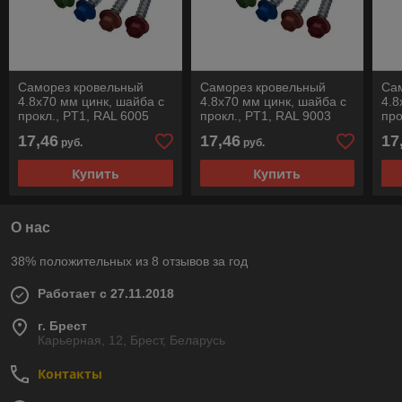
Саморез кровельный
Саморез кровельный
Са
4.8х70 мм цинк, шайба с
4.8х70 мм цинк, шайба с
4.8
прокл., PT1, RAL 6005
прокл., PT1, RAL 9003
про
(100 шт в карт. уп.)
(100 шт в карт. уп.)
(10
17,46
17,46
17
руб.
руб.
STARFIX
STARFIX
ST
Купить
Купить
О нас
38% положительных из 8 отзывов за год
Работает с 27.11.2018
г. Брест
Карьерная, 12, Брест, Беларусь
Контакты