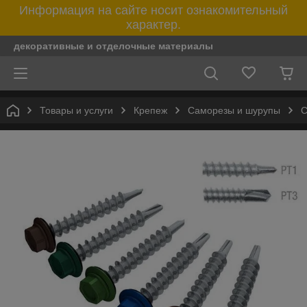
Информация на сайте носит ознакомительный
характер.
декоративные и отделочные материалы
Товары и услуги
Крепеж
Саморезы и шурупы
С