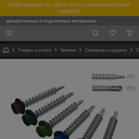
Информация на сайте носит ознакомительный
характер.
декоративные и отделочные материалы
Товары и услуги
Крепеж
Саморезы и шурупы
С