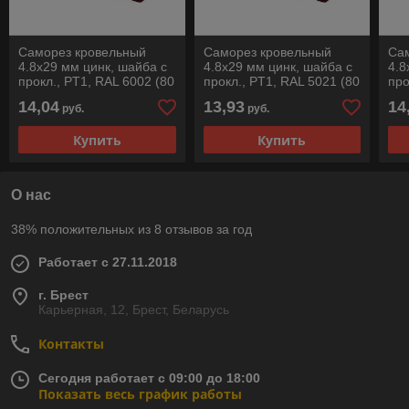
Саморез кровельный
Саморез кровельный
Са
4.8х29 мм цинк, шайба с
4.8х29 мм цинк, шайба с
4.8
прокл., PT1, RAL 6002 (80
прокл., PT1, RAL 5021 (80
про
шт в пласт. конт.) STARFIX
шт в пласт. конт.) STARFIX
шт 
14,04
13,93
14
руб.
руб.
Купить
Купить
О нас
38% положительных из 8 отзывов за год
Работает с 27.11.2018
г. Брест
Карьерная, 12, Брест, Беларусь
Контакты
Сегодня работает с 09:00 до 18:00
Показать весь график работы