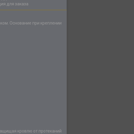
ия для заказа
ком. Основание при креплении
защищая кровлю от протеканий