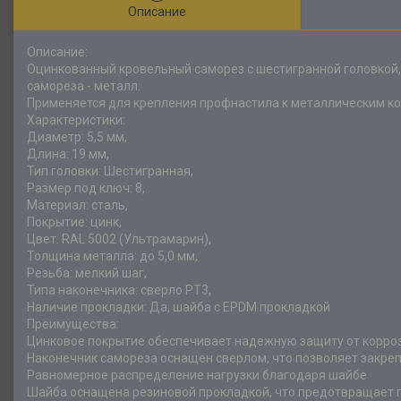
Описание
Описание:
Оцинкованный кровельный саморез с шестигранной головкой,
самореза - металл.
Применяется для крепления профнастила к металлическим ко
Характеристики:
Диаметр: 5,5 мм,
Длина: 19 мм,
Тип головки: Шестигранная,
Размер под ключ: 8,
Материал: сталь,
Покрытие: цинк,
Цвет: RAL 5002 (Ультрамарин),
Толщина металла: до 5,0 мм,
Резьба: мелкий шаг,
Типа наконечника: сверло РТ3,
Наличие прокладки: Да, шайба с EPDM прокладкой
Преимущества:
Цинковое покрытие обеспечивает надежную защиту от корро
Наконечник самореза оснащен сверлом, что позволяет закре
Равномерное распределение нагрузки благодаря шайбе
Шайба оснащена резиновой прокладкой, что предотвращает п