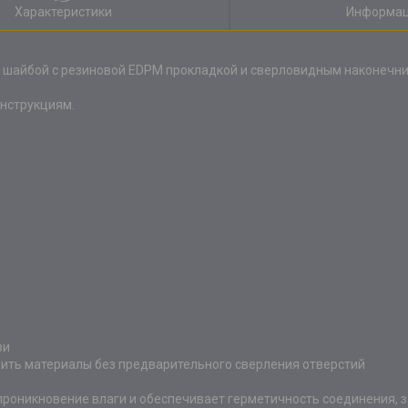
Характеристики
Информац
 шайбой c резиновой EDPM прокладкой и сверловидным наконечни
нструкциям.
зи
пить материалы без предварительного сверления отверстий
роникновение влаги и обеспечивает герметичность соединения, 