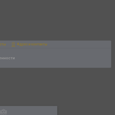
боты
Адрес и контакты
енности