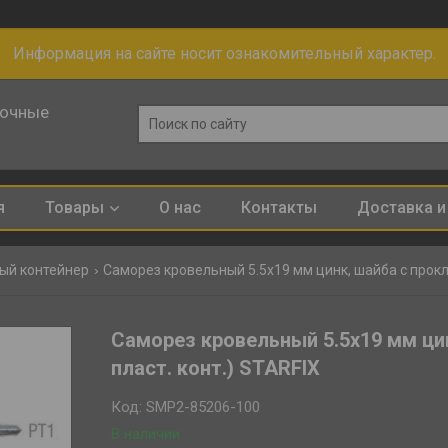
Информация на сайте носит ознакомительный характер.
лочные
я
Товары
О нас
Контакты
Доставка и
вый контейнер
Саморез кровельный 5.5х19 мм цинк, шайба с прокл., p
Саморез кровельный 5.5х19 мм цинк
пласт. конт.) STARFIX
Код:
SMP2-85206-100
В наличии