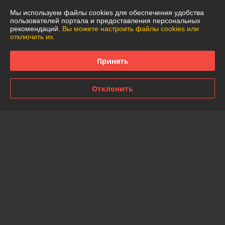
Мы используем файлы cookies для обеспечения удобства
График работы
пользователей портала и предоставления персональных
рекомендаций.
Вы можете настроить файлы cookies или
отключить их.
Полная версия сайта
Принять
Политика обработки cookies
Отклонить
Сайт создан на платформе Deal.by
Информация для покупателя
Юридическое лицо:
Частное торговое унитарное предприятие
"АннаДекор"
г. Брест, ул. Лейтенанта Рябцева, 44
Регистрационный номер ЕГР: 290487319
УНП: 290487319