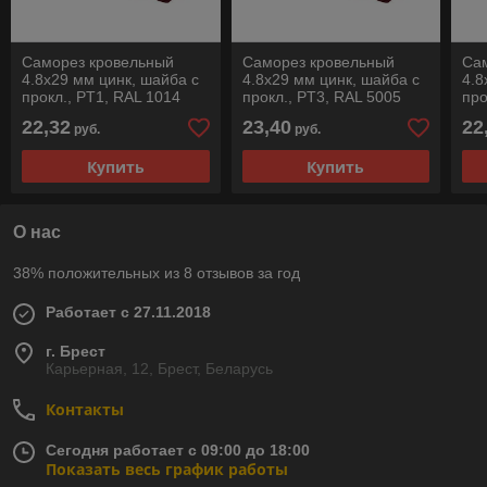
Саморез кровельный
Саморез кровельный
Са
4.8х29 мм цинк, шайба с
4.8х29 мм цинк, шайба с
4.8
прокл., PT1, RAL 1014
прокл., PT3, RAL 5005
про
(200 шт в карт. уп.)
(200 шт в карт. уп.)
(20
22,32
23,40
22
руб.
руб.
STARFIX
STARFIX
ST
Купить
Купить
О нас
38% положительных из 8 отзывов за год
Работает с 27.11.2018
г. Брест
Карьерная, 12, Брест, Беларусь
Контакты
Сегодня работает с 09:00 до 18:00
Показать весь график работы