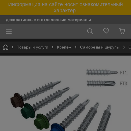
Информация на сайте носит ознакомительный
характер.
декоративные и отделочные материалы
Товары и услуги
Крепеж
Саморезы и шурупы
С