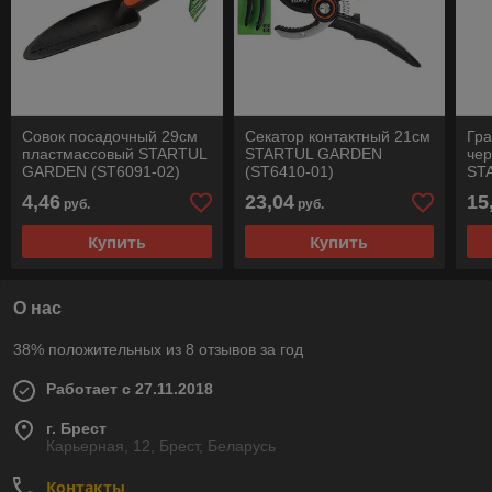
Совок посадочный 29см
Секатор контактный 21см
Гра
пластмассовый STARTUL
STARTUL GARDEN
че
GARDEN (ST6091-02)
(ST6410-01)
ST
(ST
4,46
23,04
15
руб.
руб.
Купить
Купить
О нас
38% положительных из 8 отзывов за год
Работает с 27.11.2018
г. Брест
Карьерная, 12, Брест, Беларусь
Контакты