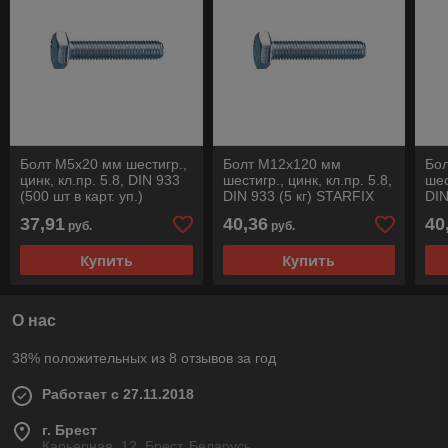
Болт М5х20 мм шестигр.,
Болт М12х120 мм
Бо
цинк, кл.пр. 5.8, DIN 933
шестигр., цинк, кл.пр. 5.8,
шес
(500 шт в карт. уп.)
DIN 933 (5 кг) STARFIX
DIN
STARFIX
37,91
40,36
40
руб.
руб.
Купить
Купить
О нас
38% положительных из 8 отзывов за год
Работает с 27.11.2018
г. Брест
Карьерная, 12, Брест, Беларусь