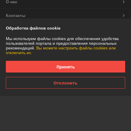
О нас
Контакты
Обработка файлов cookie
Доставка и оплата
Мы используем файлы cookies для обеспечения удобства
График работы
пользователей портала и предоставления персональных
рекомендаций.
Вы можете настроить файлы cookies или
отключить их.
Полная версия сайта
Принять
Политика обработки cookies
Отклонить
Сайт создан на платформе Deal.by
Информация для покупателя
Юридическое лицо:
Частное торговое унитарное предприятие