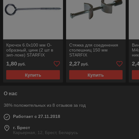
Крючок 6.0х100 мм О-
Стяжка для соединения
Вин
образный, цинк (2 шт в
столешниц 150 мм
М4
зип-локе) STARFIX
STARFIX
ник
зип
1,80
2,27
2,
руб.
руб.
Купить
Купить
О нас
38% положительных из 8 отзывов за год
Работает с 27.11.2018
г. Брест
Карьерная, 12, Брест, Беларусь