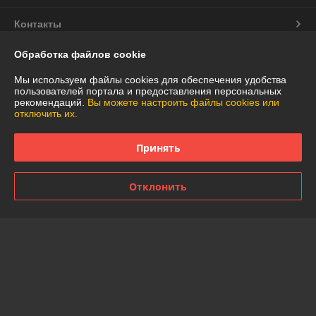
Контакты
Обработка файлов cookie
Доставка и оплата
Мы используем файлы cookies для обеспечения удобства
График работы
пользователей портала и предоставления персональных
рекомендаций.
Вы можете настроить файлы cookies или
отключить их.
Полная версия сайта
Принять
Политика обработки cookies
Отклонить
Сайт создан на платформе Deal.by
Информация для покупателя
Юридическое лицо:
Частное торговое унитарное предприятие
"АннаДекор"