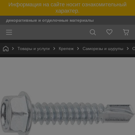
Информация на сайте носит ознакомительный
характер.
декоративные и отделочные материалы
Товары и услуги
Крепеж
Саморезы и шурупы
С