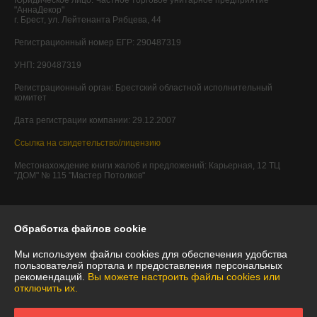
Юридическое лицо:
Частное торговое унитарное предприятие
"АннаДекор"
г. Брест, ул. Лейтенанта Рябцева, 44
Регистрационный номер ЕГР: 290487319
УНП: 290487319
Регистрационный орган: Брестский областной исполнительный
комитет
Дата регистрации компании: 29.12.2007
Ссылка на свидетельство/лицензию
Местонахождение книги жалоб и предложений: Карьерная, 12 ТЦ
"ДОМ" № 115 "Мастер Потолков"
Обработка файлов cookie
Мы используем файлы cookies для обеспечения удобства
пользователей портала и предоставления персональных
рекомендаций.
Вы можете настроить файлы cookies или
отключить их.