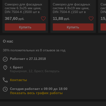
Саморез для фасадных
Саморез для фасадных
Са
систем 6.3х25 мм цинк,
систем 4.8х19 мм цинк,
сис
DIN 7504-K (3500 шт в
DIN 7504-K (150 шт в
DIN
коробе) STARFIX
пласт. конт.) STARFIX
пла
367,60
11,88
15
руб.
руб.
Купить
Купить
О нас
38% положительных из 8 отзывов за год
Работает с 27.11.2018
г. Брест
Карьерная, 12, Брест, Беларусь
Контакты
Сегодня работает с 09:00 до 18:00
Показать весь график работы