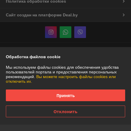
Политика обработки cookies
Сайт создан на платформе Deal.by
Информация для покупателя
Обработка файлов cookie
Юридическое лицо:
Частное торговое унитарное предприятие
"АннаДекор"
Мы используем файлы cookies для обеспечения удобства
г. Брест, ул. Лейтенанта Рябцева, 44
пользователей портала и предоставления персональных
рекомендаций.
Вы можете настроить файлы cookies или
Регистрационный номер ЕГР: 290487319
отключить их.
УНП: 290487319
Принять
Регистрационный орган: Брестский областной исполнительный
комитет
Дата регистрации компании: 29.12.2007
Отклонить
Ссылка на свидетельство/лицензию
Местонахождение книги жалоб и предложений: Карьерная, 12 ТЦ